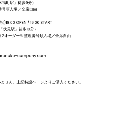
線「永福町駅」徒歩9分）
整理番号順入場／全席自由
:00 OPEN / 19:00 START
「伏見駅」徒歩10分）
別途要2オーダー※整理番号順入場／全席自由
neko-company.com
いません。上記特設ページよりご購入ください。