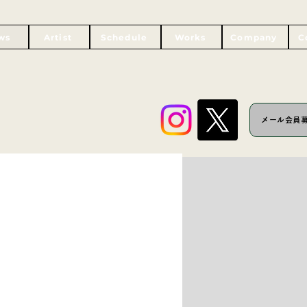
ws
Artist
Schedule
Works
Company
C
メール会員