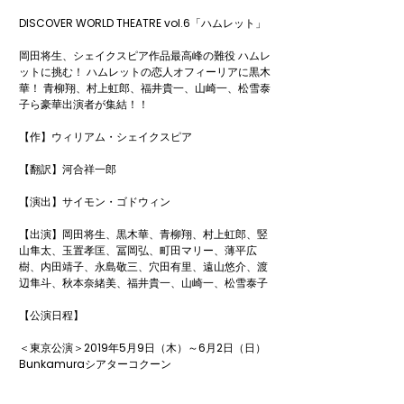
DISCOVER WORLD THEATRE vol.6「ハムレット」

岡田将生、シェイクスピア作品最高峰の難役 ハムレ
ットに挑む！ ハムレットの恋人オフィーリアに黒木
華！ 青柳翔、村上虹郎、福井貴一、山崎一、松雪泰
子ら豪華出演者が集結！！

【作】ウィリアム・シェイクスピア

【翻訳】河合祥一郎

【演出】サイモン・ゴドウィン

【出演】岡田将生、黒木華、青柳翔、村上虹郎、竪
山隼太、玉置孝匡、冨岡弘、町田マリー、薄平広
樹、内田靖子、永島敬三、穴田有里、遠山悠介、渡
辺隼斗、秋本奈緒美、福井貴一、山崎一、松雪泰子

【公演日程】

＜東京公演＞2019年5月9日（木）～6月2日（日）
Bunkamuraシアターコクーン

＜大阪公演＞2019年6月7日（金）～6月11日（火）