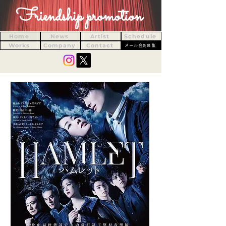
Friendship promotion
Home
News
Artist
Schedule
Works
Company
Contact
メール会員募集