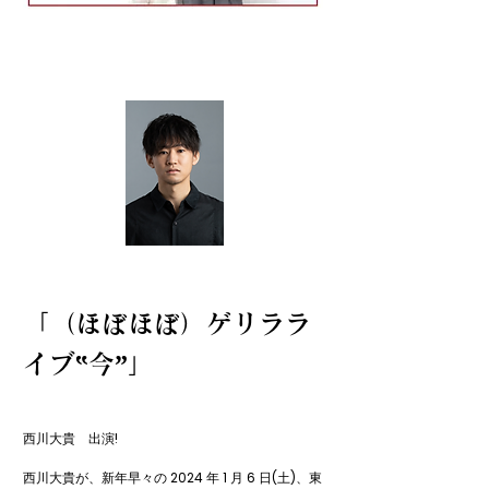
「（ほぼほぼ）ゲリララ
イブ‟今”」
西川大貴　出演!

西川大貴が、新年早々の 2024 年 1 月 6 日(土)、東