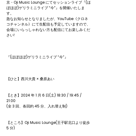
京・Oji Music Lounge にてセッションライブ『(ほ
ぼほぼ)ゲリラミニライブ “今”』を開催いたしま
す。

急なお知らせとなりましたが、YouTube《クロネ
コチャンネル》にて生配信も予定していますので、

会場にいらっしゃれない方も配信にてお楽しみくだ
さい!

『(ほぼほぼ)ゲリラミニライブ “今”』

【ひと】西川大貴 × 桑原あい

【とき】2024 年 1 月 6 日(土) 18:30 / 19:45 / 
21:00

(全 3 回、各回約 45 分、入れ替え制)

【ところ】Oji Music Lounge(王子駅北口より徒歩 
5 分)
