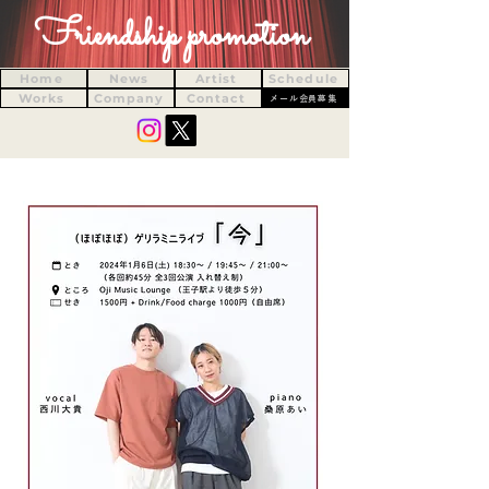
Friendship promotion
Home
News
Artist
Schedule
Works
Company
Contact
メール会員募集