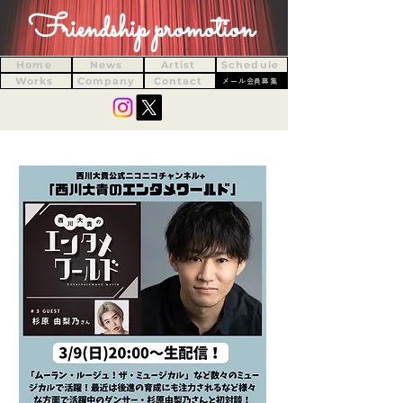
Friendship promotion
Home
News
Artist
Schedule
Works
Company
Contact
メール会員募集