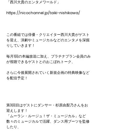
「西川大貴のエンタメワールド」

https://nicochannel.jp/taiki-nishikawa/

この番組では俳優・クリエイター西川大貴がゲスト
を迎え、演劇やミュージカルなどのエンタメを深掘
りしていきます！

毎月1回の本編放送に加え、プラチナプラン会員のみ
が視聴できるゲストとのおこぼれトーク、

さらに今後展開されていく新規企画の特典映像など
を配信予定！

第3回目はゲストにダンサー・杉原由梨乃さんをお
迎えします！

「ムーラン・ルージュ！ザ・ミュージカル」など
数々のミュージカルで活躍、ダンス用ブーツを監修
したり、
