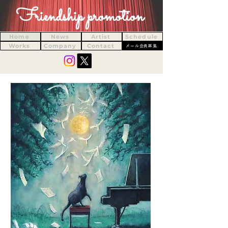
Friendship promotion
Home
News
Artist
Schedule
Works
Company
Contact
メール会員募集