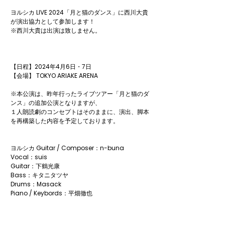
ヨルシカ LIVE 2024「月と猫のダンス」に西川大貴
が演出協力として参加します！

※西川大貴は出演は致しません。  

【日程】2024年4月6日・7日

【会場】 TOKYO ARIAKE ARENA

※本公演は、昨年行ったライブツアー「月と猫のダ
ンス」の追加公演となりますが、

１人朗読劇のコンセプトはそのままに、演出、脚本
を再構築した内容を予定しております。

​ヨルシカ Guitar / Composer：n-buna

Vocal：suis

Guitar：下鶴光康 　

Bass：キタニタツヤ

Drums：Masack

Piano / Keybords：平畑徹也
