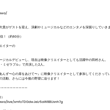
awa/

大貴がゲストを迎え、演劇やミュージカルなどのエンタメを深掘りしていきま
配信！（約60分）

イターの

ージカルデビューし、現在は映像クリエイターとしても活躍中の田村さん。

レ・ミゼラブル』で共演した2人。

あんず〜心の扉をあけて〜』に映像クリエイターとして参加してくださってい
の活動、さらには今後の野望に迫ります！

—————————

）

hikawa/live/smfoTDGdwJeLr5aW8BUsnh7g
