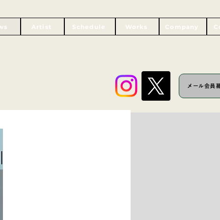
ws
Artist
Schedule
Works
Company
C
メール会員