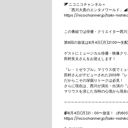
|◤ニコニコチャンネル＋

　「西川大貴のエンタメワールド」◢|

https://nicochannel.jp/taiki-nishik
この番組では俳優・クリエイター西川
第8回の放送は8月4日(月)21:00〜生
ゲストにミュージカル俳優・映像クリエ
田村良太さんをお迎えします！

『レ・ミゼラブル』マリウス役でミュ
田村さんがデビューされた2013年『
だからこその深掘りトークは必見！

さらに現在は、西川が演出・出演の『
マリウスを演じた当時の心境から現在
———————————————————
📹8月4日(月)21：00〜放送！（約60分
https://nicochannel.jp/taiki-nis