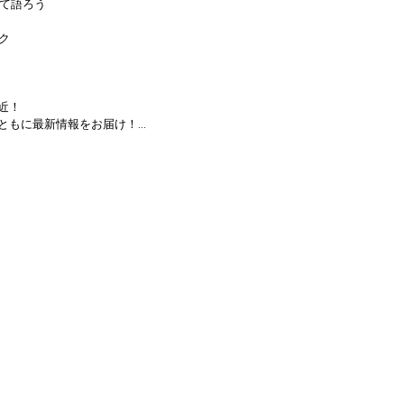
て語ろう

 　　

！

ともに最新情報をお届け！

.com/

—————————

は西川大貴とゲストへの質問を受け付けております。

よりお気軽にお寄せください。

/d/e/1FAIpQLSdgmS8rqt0c1ktrd26zl57EQb_siUL4mMdWNHhH4Yahxb6l0
プラン会員のみが視聴できるゲストとのおこぼれトーク、さらに今後展開され