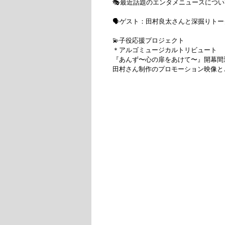
🎭最近話題のエンタメニュースについ
🗣️ゲスト：田村良太さんと深掘りトーク
💫子役応援プロジェクト 　　

＊アルゴミュージカルトリビュート

『あんず〜心の扉をあけて〜』開幕間近
田村さん制作のプロモーション映像と
詳細はコチラ➡︎ https://anzu-musical
公式ハッシュタグは

#西川エンタメ

———————————————————
🙋「西川大貴のエンタメワールド」で
▼生放送前日までに、下記のフォーム
https://docs.google.com/forms
.

毎月1回の本編放送に加え、プラチナ
予定！
