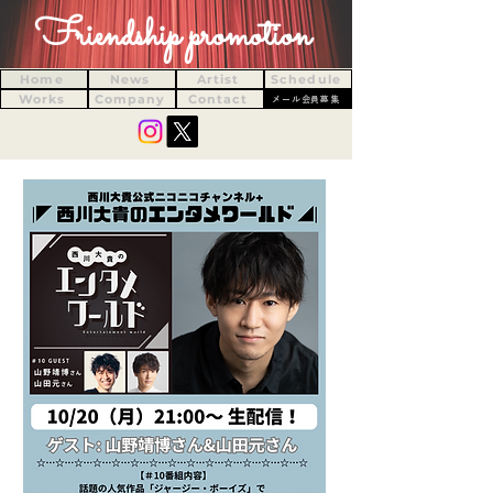
Friendship promotion
Home
News
Artist
Schedule
Works
Company
Contact
メール会員募集