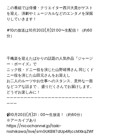
この番組では俳優・クリエイター西川大貴がゲスト
を迎え、演劇やミュージカルなどのエンタメを深掘
りしていきます！

#10の放送は10月20日(月)21:00〜生配信！（約60
分）

千穐楽を迎えたばかりの話題の人気作品『ジャージ
ー・ボーイズ』で

ニック役・ドニー役を演じた山野靖博さん 同じくド
ニー役を演じた山田元さんをお迎えし

お二人のルーツやお仕事へのスタンス、意外な一面
などコアな話まで 、盛りだくさんでお届けします。

どうぞお楽しみに！

—————————————————————————
———

📹10月20日(月)21：00〜生放送！（約60分）

※アーカイブあり

https://nicochannel.jp/taiki-
nishikawa/live/smGUKB87dUp4RjccMXkqZWf
p
