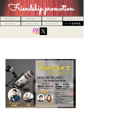
Friendship promotion
Home
News
Artist
Schedule
Works
Company
Contact
メール会員募集