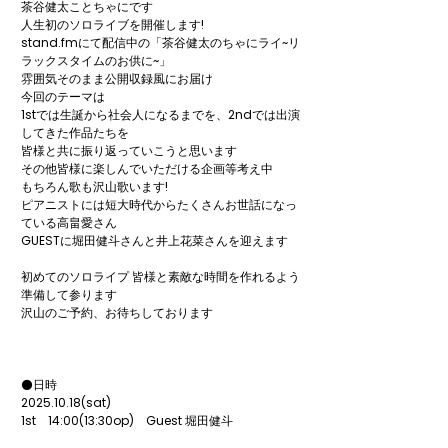
茶谷健太ことちゃにです

人生初のソロライブを開催します!

stand.fmにて配信中の「茶谷健太のちゃにライ~リ
ラックスタイムのお供に~」

雰囲気そのまま公開収録風にお届け

今回のテーマは

1stでは生誕から社会人になるまでを、2ndでは出演
してきた作品たちを

皆様と共に振り返っていこうと思います

その他皆様に楽しんでいただける企画等考え中

もちろん歌も沢山歌います!

ピアニストには短大時代からたくさんお世話になっ
ている高畠愛さん

GUESTに堀田健斗さんと井上花菜さんを迎えます

初めてのソロライプ 皆様と素敵な時間を作れるよう
準備して参ります

沢山のご予約、お待ちしております

⚫️日時

2025.10.18(sat)

1st　14:00(13:30op)　Guest 堀田健斗

2nd   18:00(17:30op)　Guest 井上花菜 (残席残り