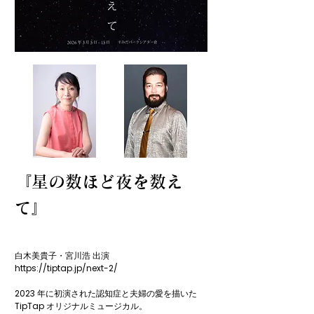
『星の数ほど夜を数え
て』
​白木美貴子・宮川浩 出演

https://tiptap.jp/next-2/

2023 年に初演された認知症と夫婦の愛を描いた 
TipTap オリジナルミュージカル。
