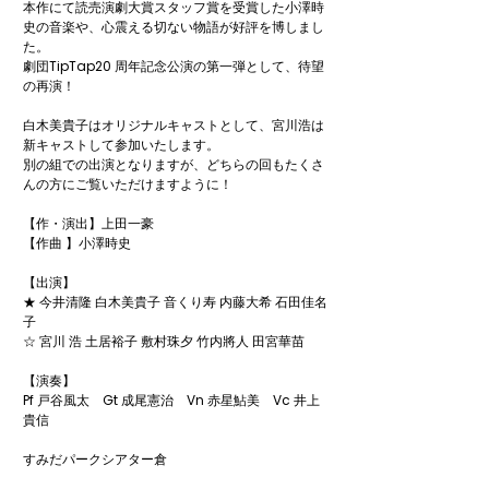
本作にて読売演劇⼤賞スタッフ賞を受賞した⼩澤時
史の⾳楽や、⼼震える切ない物語が好評を博しまし
た。

劇団TipTap20 周年記念公演の第⼀弾として、待望
の再演！

白木美貴子はオリジナルキャストとして、宮川浩は
新キャストして参加いたします。

別の組での出演となりますが、どちらの回もたくさ
んの方にご覧いただけますように！

【作・演出】上⽥⼀豪

【作曲 】⼩澤時史

【出演】

★ 今井清隆 ⽩⽊美貴⼦ ⾳くり寿 内藤⼤希 ⽯⽥佳名
⼦

☆ 宮川 浩 ⼟居裕⼦ 敷村珠⼣ ⽵内將⼈ ⽥宮華苗

【演奏】

Pf 戸谷風太　Gt 成尾憲治　Vn 赤星鮎美　Vc 井上
貴信

すみだパークシアター倉

全席指定 9,500 円
