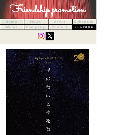
Friendship promotion
Home
News
Artist
Schedule
Works
Company
Contact
メール会員募集