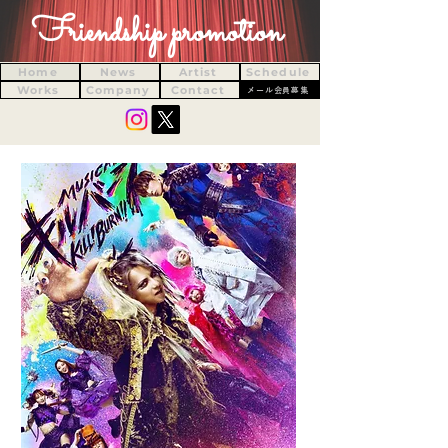
Friendship promotion
Home
News
Artist
Schedule
Works
Company
Contact
メール会員募集