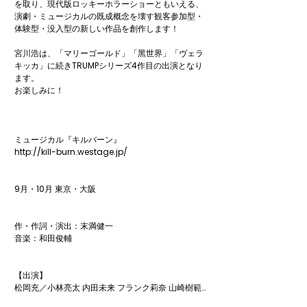
を取り、現代版ロッキーホラーショーともいえる、

演劇・ミュージカルの既成概念を壊す観客参加型・
体験型・没入型の新しい作品を創作します！

宮川浩は、「マリーゴールド」「黑世界」「ヴェラ
キッカ」に続きTRUMPシリーズ4作目の出演となり
ます。

​お楽しみに！

ミュージカル『キルバーン』

http://kill-burn.westage.jp/

9月・10月 東京・大阪

作・作詞・演出：末満健一

音楽：和田俊輔

【出演】

松岡充／小林亮太 内田未来 フランク莉奈 山崎樹範 
倉持聖菜 池田晴香 宮川浩／堂珍嘉邦
