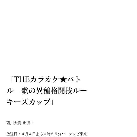
「THEカラオケ★バト
ル 歌の異種格闘技ルー
キーズカップ」
西川大貴  出演！

放送日：４月４日よる６時５５分〜　テレビ東京
