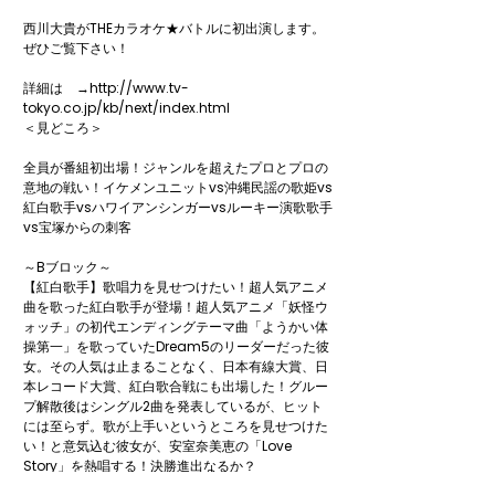
西川大貴がTHEカラオケ★バトルに初出演します。
ぜひご覧下さい！

詳細は　→http://www.tv-
tokyo.co.jp/kb/next/index.html

＜見どころ＞

全員が番組初出場！ジャンルを超えたプロとプロの
意地の戦い！イケメンユニットvs沖縄民謡の歌姫vs
紅白歌手vsハワイアンシンガーvsルーキー演歌歌手
vs宝塚からの刺客

～Bブロック～

【紅白歌手】歌唱力を見せつけたい！超人気アニメ
曲を歌った紅白歌手が登場！超人気アニメ「妖怪ウ
ォッチ」の初代エンディングテーマ曲「ようかい体
操第一」を歌っていたDream5のリーダーだった彼
女。その人気は止まることなく、日本有線大賞、日
本レコード大賞、紅白歌合戦にも出場した！グルー
プ解散後はシングル2曲を発表しているが、ヒット
には至らず。歌が上手いというところを見せつけた
い！と意気込む彼女が、安室奈美恵の「Love 
Story」を熱唱する！決勝進出なるか？
