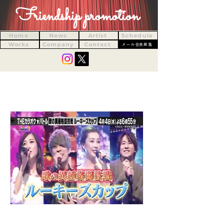
Friendship promotion
Home
News
Artist
Schedule
Works
Company
Contact
メール会員募集