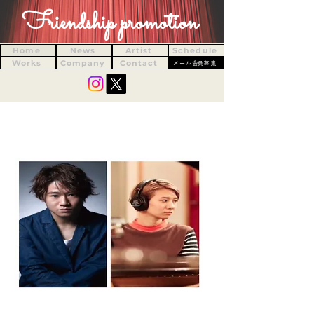
Friendship promotion
Home
News
Artist
Schedule
Works
Company
Contact
メール会員募集