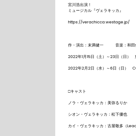
宮川浩出演！

ミュージカル『ヴェラキッカ』

https://verachicca.westage.jp/

作・演出：末満健一　　　音楽：和田俊
2022年1月15日（土）～23日（日）　東京建物
2022年2月2日（水）～6日（日）　COOL
□キャスト

ノラ・ヴェラキッカ：美弥るりか

シオン・ヴェラキッカ：松下優也

カイ・ヴェラキッカ：古屋敬多（Lead