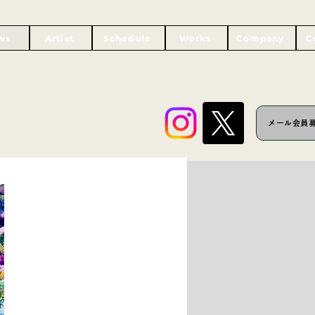
ws
Artist
Schedule
Works
Company
C
メール会員