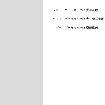
ジョー・ヴェラキッカ：愛加あゆ

クレイ・ヴェラキッカ：大久保祥太郎

マギー・ヴェラキッカ：斎藤瑠希

ウィンター・ヴェラキッカ：西野 誠

ロビン・ヴェラキッカ：宮川 浩

キャンディ・ヴェラキッカ：平野 綾

養子たち：畑中竜也、山﨑感音、伊藤
□スタッフ
