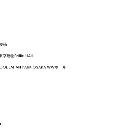
輔

Brillia HALL

 JAPAN PARK OSAKA WWホール

）
