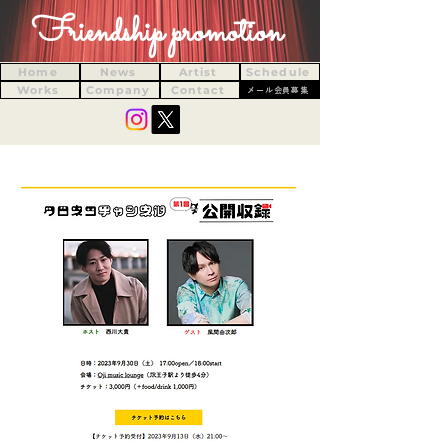
Friendship promotion
Home
News
Artist
Schedule
Works
Company
Contact
メール会員募集