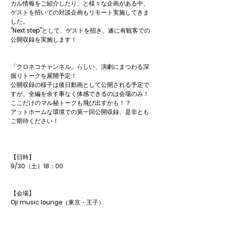
カル情報をご紹介したり、と様々な企画がある中、
ゲストを招いての対談企画もリモート実施してきま
した。

"Next step"として、ゲストを招き、遂に有観客での
公開収録を実施します！

「クロネコチャンネル」らしい、演劇にまつわる深
掘りトークを展開予定！

公開収録の様子は後日動画として公開される予定で
すが、全編を余す事なく体感できるのは会場のみ！

ここだけのマル秘トークも飛び出すかも！？

アットホームな環境での第一回公開収録、是非とも
ご期待ください！

【日時】

9/30（土）18：00

【会場】

Oji music lounge（東京・王子）
