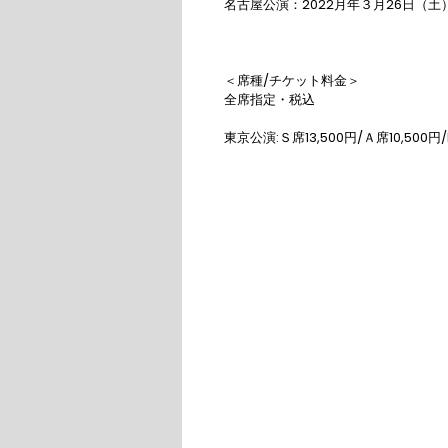
名古屋公演：2022月年３月26日（土
＜席種/チケット料金＞

全席指定・税込

東京公演:Ｓ席13,500円/Ａ席10,500円/B
大阪公演:Ｓ席14,500円/Ａ席¥10,500/B
※3/19（土）17:00、21（月・祝）17:0
名古屋公演:S席13,500円　Ａ席10,500円