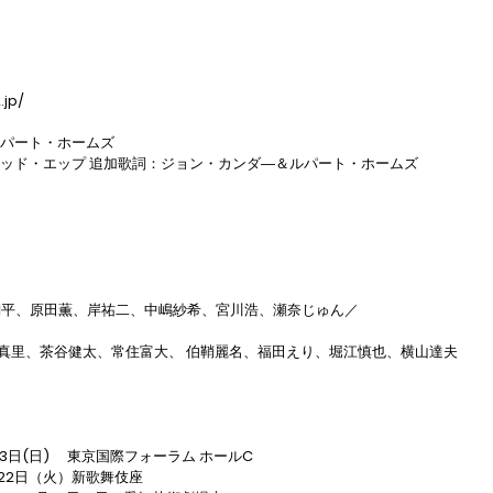
jp/

パート・ホームズ 　

ッド・エップ 追加歌詞：ジョン・カンダ―＆ルパート・ホームズ

翔平、原⽥薫、岸祐⼆、中嶋紗希、宮川浩、瀬奈じゅん／

真⾥、茶⾕健太、常住富⼤、 伯鞘麗名、福⽥えり、堀江慎也、横⼭達夫

13日(日)　 東京国際フォーラム ホールC

22日（火）新歌舞伎座
