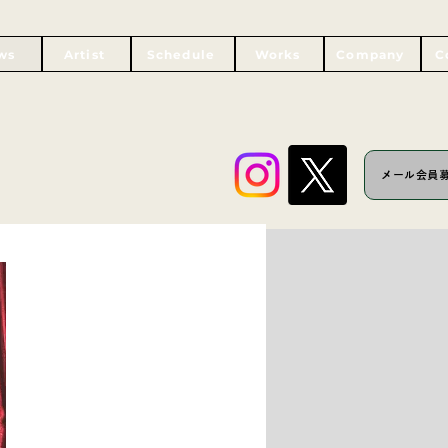
ws
Artist
Schedule
Works
Company
C
メール会員