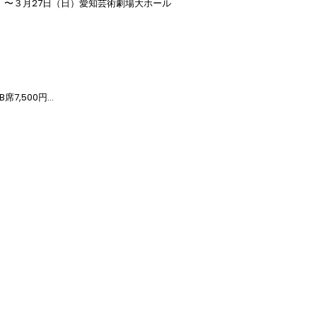
）〜３月27日（日）愛知芸術劇場大ホール

席7,500円

席7,500円

0公演は1,000円引き

　B席7,500円
