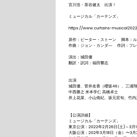
​宮川浩・茶谷健太　出演！

ミュージカル「カーテンズ」

https://www.curtains-musical2022.
原作：ピーター・ストーン 　脚本：ル
作曲：ジョン・カンダ― 　作詞：フレ
演出：城⽥優

翻訳・訳詞：福⽥響志

出演

城⽥優、菅井友⾹（櫻坂46）、三浦
中⻄勝之 ⽶本学仁 ⾼橋卓⼠

井上花菜、⼩⼭侑紀、坂元宏旬、⽵内
【公演詳細】

ミュージカル「カーテンズ」

東京公演：2022年2月26日(土)～3月
大阪公演：202年3月18日（金）〜3月