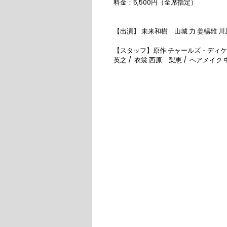
料金：5,500円（全席指定）

【出演】 未来和樹　山城 力 姜暢雄 川原
【スタッフ】原作:チャールズ・ディケンズ/
英之 /  衣裳:西原　梨恵 /  ヘアメイク