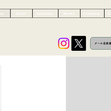
ws
Artist
Schedule
Works
Company
C
メール会員