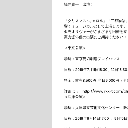
福井貴一　出演！

「クリスマス･キャロル」「二都物語
響くミュージカルとして上演します。

孤児オリヴァーがさまざまな困難を乗
実力派俳優の出演にご期待ください！

＜東京公演＞

場所：東京芸術劇場プレイハウス

日程：2019年7月11日18:30、12日18:30、13
料金：前売8,500円  当日9,000円（全
詳細は→　http://www.rkx-t.com/oliv
＜兵庫公演＞

場所：兵庫県立芸術文化センター　阪
日程：2019年9月14日17:00  、9月15日13