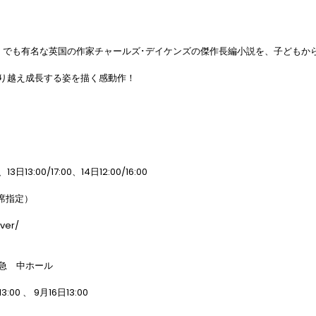
」でも有名な英国の作家チャールズ･デイケンズの傑作長編小説を、子どもか
り越え成長する姿を描く感動作！

日13:00/17:00、14日12:00/16:00

席指定）

er/

急　中ホール

:00 、 9月16日13:00
