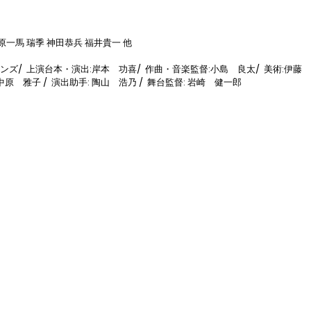
一馬 瑞季 神田恭兵 福井貴一 他

  上演台本・演出:岸本　功喜/  作曲・音楽監督:小島　良太/  美術:伊藤　雅子
:中原　雅子 /  演出助手: 陶山　浩乃 /  舞台監督: 岩崎　健一郎