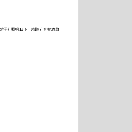
/  照明:日下　靖順 /  音響:鹿野　