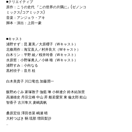
■クリエイティブ

原作：こうの史代 『この世界の片隅に』(ゼノンコ
ミックス/コアミックス)

音楽：アンジェラ・アキ

脚本・演出：上田一豪

■キャスト

浦野すず：昆 夏美／大原櫻子（Wキャスト）

北條周作：海宝直人／村井良大（Wキャスト）

白木リン：平野 綾／桜井玲香（Wキャスト）

水原哲：小野塚勇人／小林 唯（Wキャスト）

浦野すみ：小向なる

黒村径子：音月 桂

白木美貴子 川口竜也 加藤潤一

飯野めぐみ 家塚敦子 伽藍 琳 小林遼介 鈴木結加里 
高瀬雄史 丹宗立峰 中山 昇 般若愛実 東 倫太郎 舩山
智香子 古川隼大 麦嶋真帆

桑原宏佳 澤田杏菜 嶋瀬 晴

大村つばき 鞆 琉那 増田梨沙
