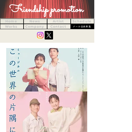
Friendship promotion
Home
News
Artist
Schedule
Works
Company
Contact
メール会員募集