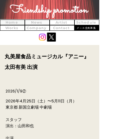
Friendship promotion
Home
News
Artist
Schedule
Works
Company
Contact
メール会員募集
丸美屋食品ミュージカル『アニー』
太田有美 出演
2026/1/9②
2026年4月25日（土）〜5月11日（月）
東京都 新国立劇場 中劇場
スタッフ
演出：山田和也
出演