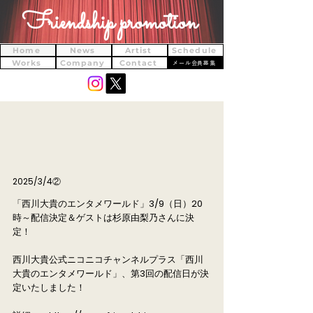
Friendship promotion
Home
News
Artist
Schedule
Works
Company
Contact
メール会員募集
2025/3/4②
「西川大貴のエンタメワールド」3/9（日）20
時～配信決定＆ゲストは杉原由梨乃さんに決
定！
西川大貴公式ニコニコチャンネルプラス「西川
大貴のエンタメワールド」、第3回の配信日が決
定いたしました！