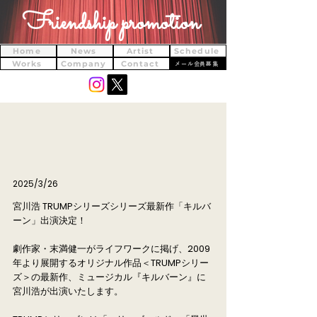
Friendship promotion
Home
News
Artist
Schedule
Works
Company
Contact
メール会員募集
2025/3/26
宮川浩 TRUMPシリーズシリーズ最新作「キルバ
ーン」出演決定！
劇作家・末満健一がライフワークに掲げ、2009
年より展開するオリジナル作品＜TRUMPシリー
ズ＞の最新作、ミュージカル『キルバーン』に
宮川浩が出演いたします。