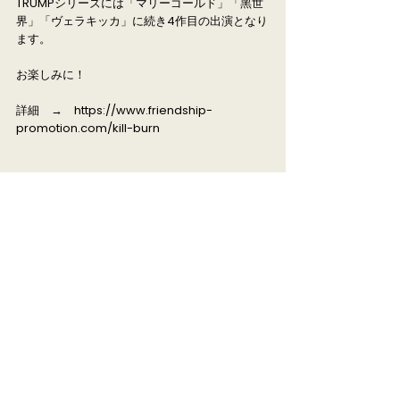
TRUMPシリーズには「マリーゴールド」「黑世
界」「ヴェラキッカ」に続き4作目の出演となり
ます。
お楽しみに！
詳細 →
https://www.friendship-
promotion.com/kill-burn
詳細
< Previous News
Next News >
© FRIENDSHIP PROMOTION Co.