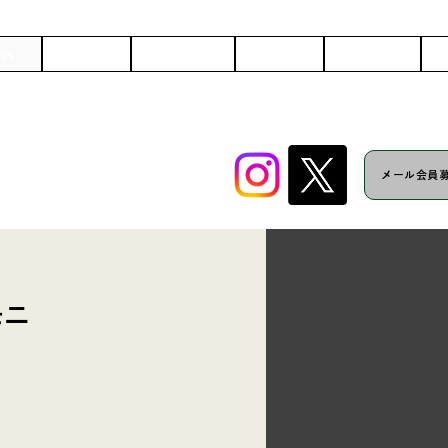
ws
Artist
Schedule
Works
Company
C
メール会員
モニ