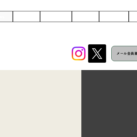
ws
Artist
Schedule
Works
Company
C
メール会員