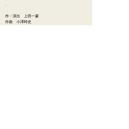
.
作・演出 上田一豪
作曲 小澤時史
出演
今井清隆 白木美貴子
音くり寿 内藤大希 千田阿紗子
詳細
< Previous News
Next News >
© FRIENDSHIP PROMOTION Co.