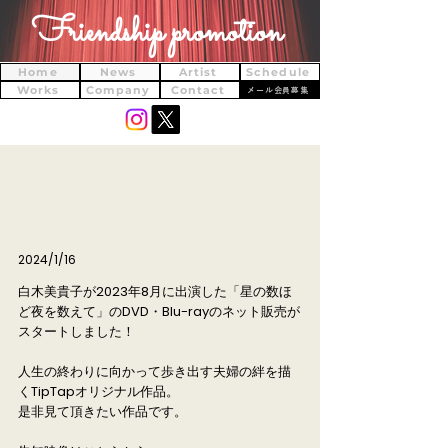
Friendship promotion
Home
News
Artist
Schedule
Works
Company
Contact
メール会員募集
2024/1/16
白木美貴子が2023年8月に出演した「星の数ほ
ど夜を数えて」のDVD・Blu-rayのネット販売が
スタートしました！
人生の終わりに向かって歩き出す夫婦の絆を描
くTipTapオリジナル作品。
是非見て頂きたい作品です︎。