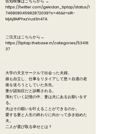
告知映像はこちらから →
https://twitter.com/gekidan_tiptap/status/1
746808045982872039?s=46&t=slR-
MjAj8MPhxzVud3n4TA
ご注文はこちらから→
https://tiptap.thebase.in/categories/53416
37
.
大学の天文サークルで出会った夫婦。
娘も自立し、仕事をリタイアして悠々自適の老
後を送ろうとしていた矢先。
妻が認知症だと診断される。
薄れていく記憶の中、妻は夫にあるお願いをす
る。
夫はその願いを叶えることができるのか。
愛する妻と人生の終わりに向かって歩き始めた
夫。
二人が選び取る幸せとは？