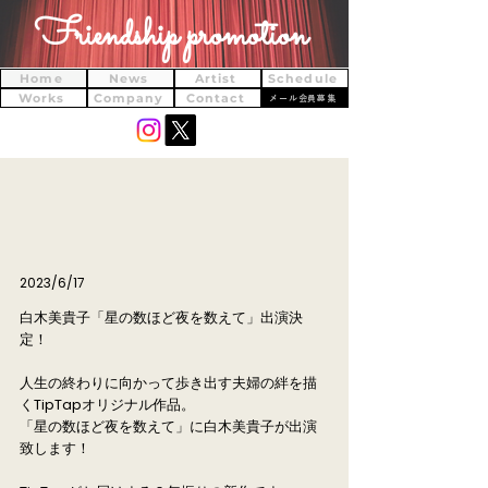
Friendship promotion
Home
News
Artist
Schedule
Works
Company
Contact
メール会員募集
2023/6/17
白木美貴子「星の数ほど夜を数えて」出演決
定！
人生の終わりに向かって歩き出す夫婦の絆を描
くTipTapオリジナル作品。
「星の数ほど夜を数えて」に白木美貴子が出演
致します！