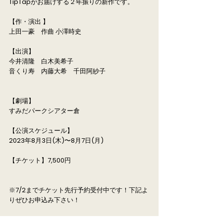
TipTapがお届けする２年振りの新作です。
【作・演出 】
上田一豪 作曲 小澤時史
【出演】
今井清隆 白木美希子
音くり寿 内藤大希 千田阿紗子
【劇場】
すみだパークシアター倉
【公演スケジュール】
2023年8月3日(木)〜8月7日(月)
【チケット】7,500円
※7/2までチケット先行予約受付中です！下記よ
りぜひお申込み下さい！