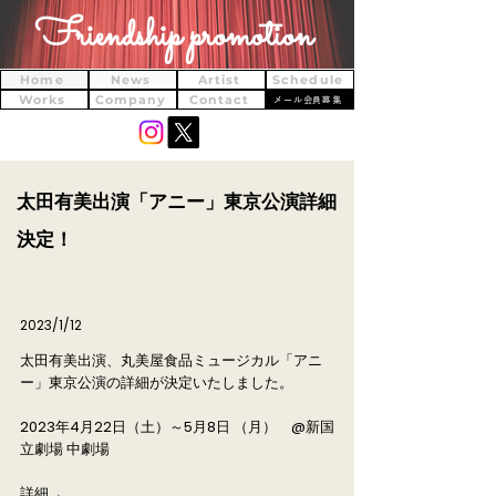
Friendship promotion
Home
News
Artist
Schedule
Works
Company
Contact
メール会員募集
太田有美出演「アニー」東京公演詳細
決定！
2023/1/12
太田有美出演、丸美屋食品ミュージカル「アニ
ー」東京公演の詳細が決定いたしました。
2023年4月22日（土）～5月8日 （月） @新国
立劇場 中劇場
詳細→