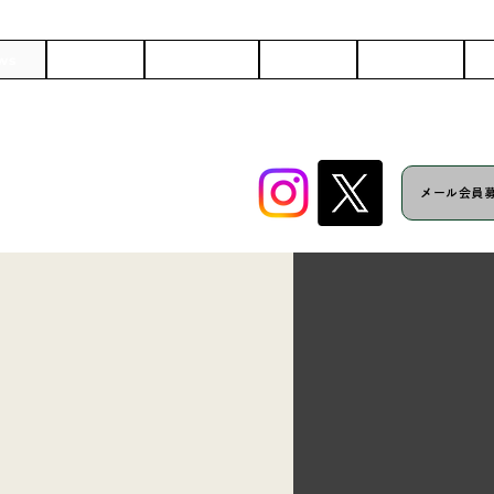
ws
Artist
Schedule
Works
Company
C
メール会員