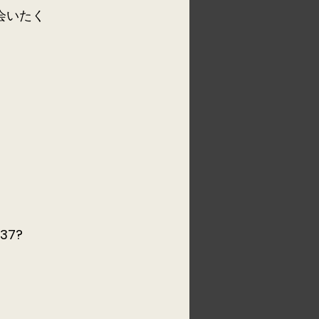
に会いたく
137?