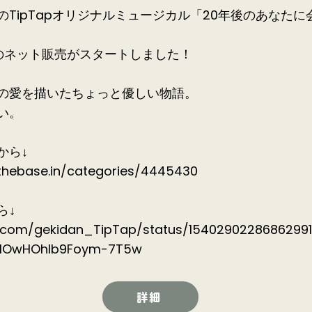
上演のTipTapオリジナルミュージカル「20年後のあなた
rayのネット販売がスタートしました！
の愛を描いたちょっと優しい物語。
い。
から↓
p.thebase.in/categories/4445430
ら↓
er.com/gekidan_TipTap/status/1540290228686299
1OwHOhlb9Foym-7T5w
詳細