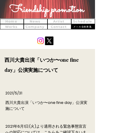
Friendship promotion
Home
News
Artist
Schedule
Works
Company
Contact
メール会員募集
西川大貴出演「いつか〜one fine
day」公演実施について
2021/5/31
西川大貴出演「いつか〜one fine day」公演実
施について
2021年6月1日(火)より適用される緊急事態宣言
への対応については、こちらをご確認下さいま