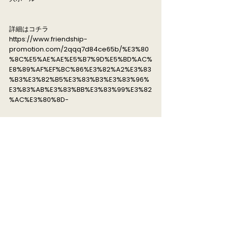
詳細はコチラ
https://www.friendship-
promotion.com/2qqq7d84ce65b/%E3%80
%8C%E5%AE%AE%E5%B7%9D%E5%BD%AC%
E8%89%AF%EF%BC%86%E3%82%A2%E3%83
%B3%E3%82%B5%E3%83%B3%E3%83%96%
E3%83%AB%E3%83%BB%E3%83%99%E3%82
%AC%E3%80%8D-
詳細
< Previous News
Next News >