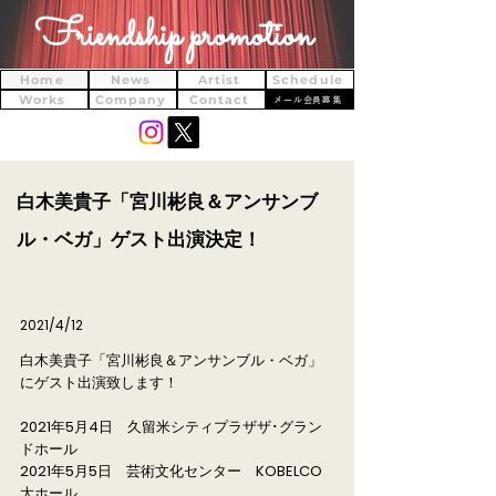
Friendship promotion
Home
News
Artist
Schedule
Works
Company
Contact
メール会員募集
白木美貴子「宮川彬良＆アンサンブ
ル・ベガ」ゲスト出演決定！
2021/4/12
白木美貴子「宮川彬良＆アンサンブル・ベガ」
にゲスト出演致します！
2021年5月4日 久留米シティプラザザ･グラン
ドホール
2021年5月5日 芸術文化センター KOBELCO
大ホール